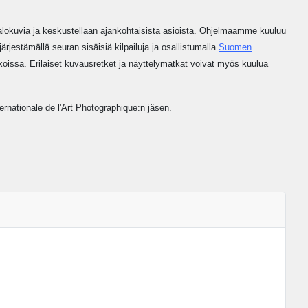
valokuvia ja keskustellaan ajankohtaisista asioista. Ohjelmaamme kuuluu
rjestämällä seuran sisäisiä kilpailuja ja osallistumalla
Suomen
ikoissa. Erilaiset kuvausretket ja näyttelymatkat voivat myös kuulua
ernationale de l'Art Photographique:n
jäsen.