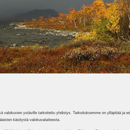
kä valokuvien ystäville tarkoitettu yhdistys. Tarkoituksemme on ylläpitää ja 
laisten käsitystä valokuvataiteesta.