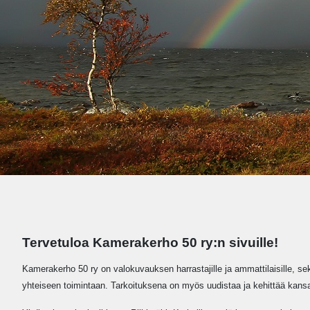
Tervetuloa Kamerakerho 50 ry:n sivuille!
Kamerakerho 50 ry on valokuvauksen harrastajille ja ammattilaisille, se
yhteiseen toimintaan. Tarkoituksena on myös uudistaa ja kehittää kansa