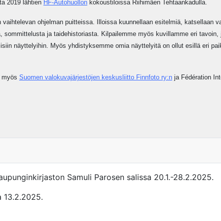
sta 2019 lähtien
HF-Autohuollon
kokoustiloissa Riihimäen Tehtaankadulla.
vaihtelevan ohjelman puitteissa. Illoissa kuunnellaan esitelmiä, katsellaan 
sommittelusta ja taidehistoriasta. Kilpailemme myös kuvillamme eri tavoin, jä
isiin näyttelyihin. Myös yhdistyksemme omia näyttelyitä on ollut esillä eri pa
ta myös
Suomen valokuvajärjestöjen keskusliitto Finnfoto ry:n
ja Fédération Int
aupunginkirjaston Samuli Parosen salissa 20.1.-28.2.2025.
la 13.2.2025.