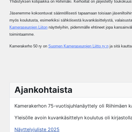
Yhdistyksen kotipaikka on Riihimäki. Kerhoillat on järjestetty toukokuu
Jäsenemme kokoontuvat säännöllisesti tapaamaan toisiaan jäseniltoihin 
myös koulutusta, esimerkiksi sähköisestä kuvankäsittelystä, valaisusta, 
Kameraseurojen Liiton
näyttelyihin, pidemmälle ehtineet jopa kansainväl
toimintaamme.
Kamerakerho 50 ry on
Suomen Kameraseurojen Liitto ry:n
ja sitä kaut
Ajankohtaista
Kamerakerhon 75-vuotisjuhlanäyttely oli Riihimäen k
Yleisölle avoin kuvankäsittelyn koulutus oli kirjastol
Näyttelyjuliste 2025