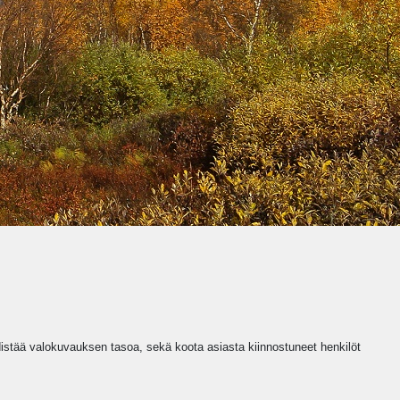
edistää valokuvauksen tasoa, sekä koota asiasta kiinnostuneet henkilöt